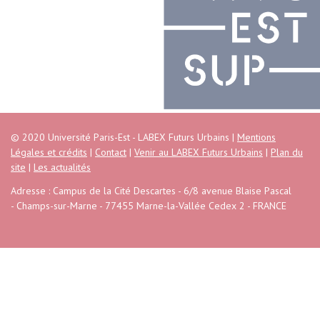
© 2020 Université Paris-Est - LABEX Futurs Urbains |
Mentions
Légales et crédits
|
Contact
|
Venir au LABEX Futurs Urbains
|
Plan du
site
|
Les actualités
Adresse : Campus de la Cité Descartes - 6/8 avenue Blaise Pascal
- Champs-sur-Marne - 77455 Marne-la-Vallée Cedex 2 - FRANCE