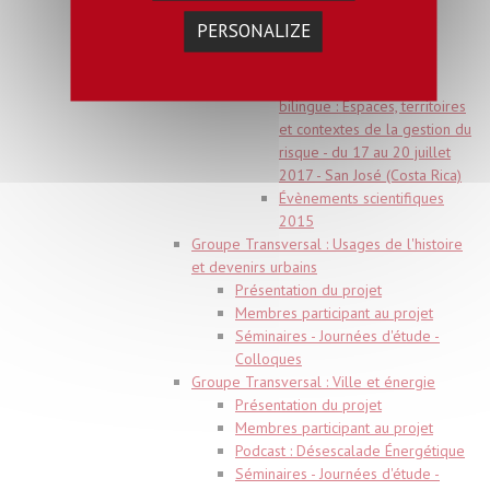
Présentation du projet
PERSONALIZE
Membres participant au projet
Évènements scientifiques
Workshop international
bilingue : Espaces, territoires
et contextes de la gestion du
risque - du 17 au 20 juillet
2017 - San José (Costa Rica)
Évènements scientifiques
2015
Groupe Transversal : Usages de l'histoire
et devenirs urbains
Présentation du projet
Membres participant au projet
Séminaires - Journées d'étude -
Colloques
Groupe Transversal : Ville et énergie
Présentation du projet
Membres participant au projet
Podcast : Désescalade Énergétique
Séminaires - Journées d'étude -