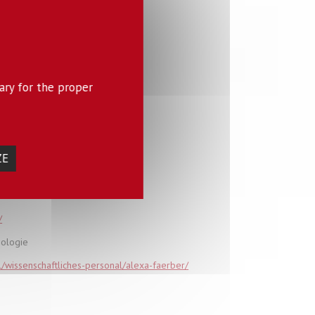
eck/
ary for the proper
d--701795.kjsp
ZE
/
nologie
nal/wissenschaftliches-personal/alexa-faerber/