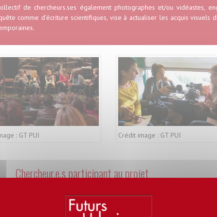
ollectif de chercheurs.ses également photographes et/ou vidéastes, e
quête comme d’écriture scientifiques, vise à actualiser les acquis visuels 
emporaines.
image : GT PUI
Crédit image : GT PUI
Chercheur.e.s participant au projet
UPEC - LAB'URBA
Ballif Florine
(pas de page personnelle)