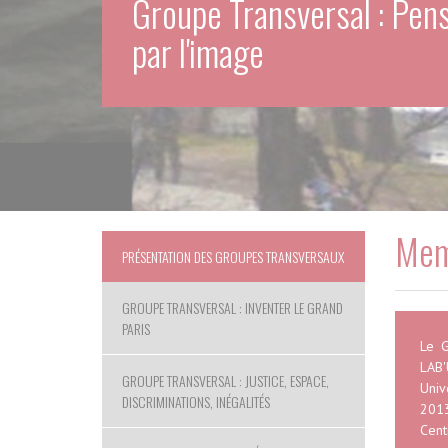
Groupe Transversal : Pens
par l'image
Memb
PRÉSENTATION DES GROUPES TRANSVERSAUX
GROUPE TRANSVERSAL : INVENTER LE GRAND
PARIS
Le G
LAB'
GROUPE TRANSVERSAL : JUSTICE, ESPACE,
Univ
DISCRIMINATIONS, INÉGALITÉS
2013
Cent