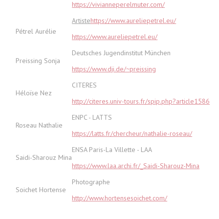
https://vivianneperelmuter.com/
Artiste
https://www.aureliepetrel.eu/
Pétrel Aurélie
https://www.aureliepetrel.eu/
Deutsches Jugendinstitut München
Preissing Sonja
https://www.dji.de/~preissing
CITERES
Héloïse Nez
http://citeres.univ-tours.fr/spip.php?article1586
ENPC - LATTS
Roseau Nathalie
https://latts.fr/chercheur/nathalie-roseau/
ENSA Paris-La Villette - LAA
Saidi-Sharouz Mina
https://www.laa.archi.fr/_Saidi-Sharouz-Mina
Photographe
Soichet Hortense
http://www.hortensesoichet.com/