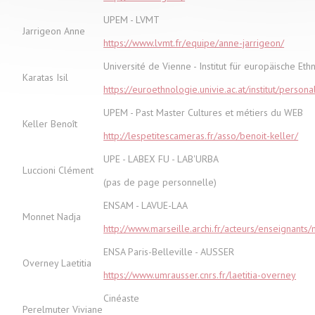
UPEM - LVMT
Jarrigeon Anne
https://www.lvmt.fr/equipe/anne-jarrigeon/
Université de Vienne - Institut für europäische Eth
Karatas Isil
https://euroethnologie.univie.ac.at/institut/persona
UPEM - Past Master Cultures et métiers du WEB
Keller Benoît
http://lespetitescameras.fr/asso/benoit-keller/
UPE - LABEX FU - LAB'URBA
Luccioni Clément
(pas de page personnelle)
ENSAM - LAVUE-LAA
Monnet Nadja
http://www.marseille.archi.fr/acteurs/enseignants
ENSA Paris-Belleville - AUSSER
Overney Laetitia
https://www.umrausser.cnrs.fr/laetitia-overney
Cinéaste
Perelmuter Viviane