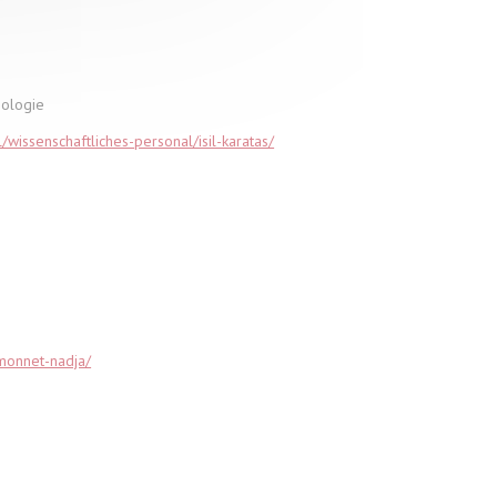
nologie
l/wissenschaftliches-personal/isil-karatas/
/monnet-nadja/