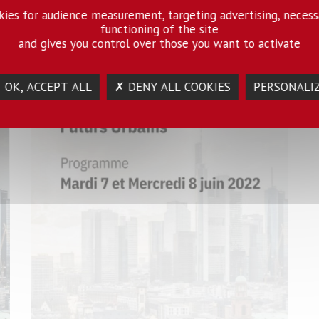
okies for audience measurement, targeting advertising, necess
functioning of the site
and gives you control over those you want to activate
rdi 7 et du mercredi 8 juin 2022.
 OK, ACCEPT ALL
✗ DENY ALL COOKIES
PERSONALI