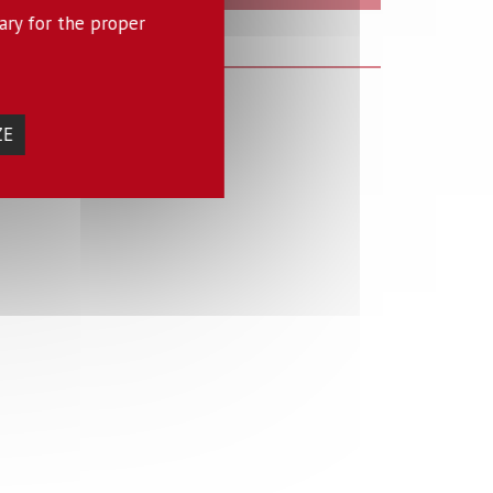
ary for the proper
ZE