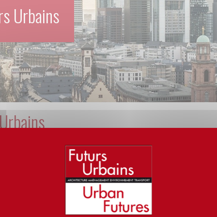
rs Urbains
 Urbains
nées scientifiques organisées une fois par an sous la forme de tables-ron
es études urbaines mais aussi de mettre en partage les pratiques d’enseigne
bEx et des formations partenaires.