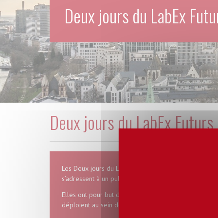
Deux jours du LabEx Futu
Deux jours du LabEx Futurs
Les Deux jours du LabEx Futurs urbains sont des jour
s’adressent à un public de chercheurs et d’étudiants.
Elles ont pour but d’explorer l’interdisciplinarité d
déploient au sein des 14 groupes transversaux du La