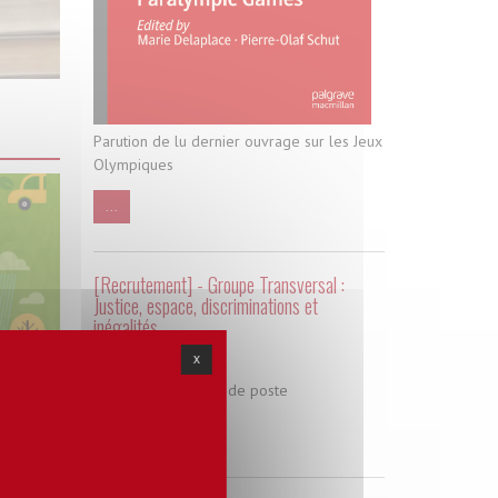
Parution de lu dernier ouvrage sur les Jeux
Olympiques
...
[Recrutement] - Groupe Transversal :
Justice, espace, discriminations et
inégalités
X
08 juin 2024
Consulter la fiche de poste
...