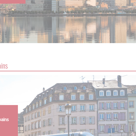
ains
bains