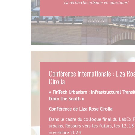
La recherche urbaine en questions
"
Colloque international du Labex Fut
urbains
RETOURS VERS LES FUTURS - LA RECHERCHE 
EN QUESTIONS