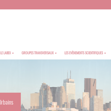
LE LABEX
GROUPES TRANSVERSAUX
LES EVÈNEMENTS SCIENTIFIQUES
Urbains
Urbains