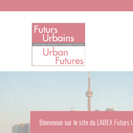
Aller au contenu principal
Bienvenue sur le site du LABEX Futurs 
Bienvenue sur le site du LABEX Futurs 