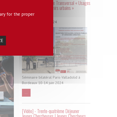
[Séminaire] - Groupe Transversal « Usages
de l'Histoire et devenirs urbains »
ary for the proper
07 juin 2024
Du 10 au 14 juin 2024
ZE
Séminaire bilatéral Paris-Valladolid à
Bordeaux 10-14 juin 2024
...
[Vidéo] - Trente-quatrième Déjeuner
Jeunes Chercheuses | Jeunes Chercheurs