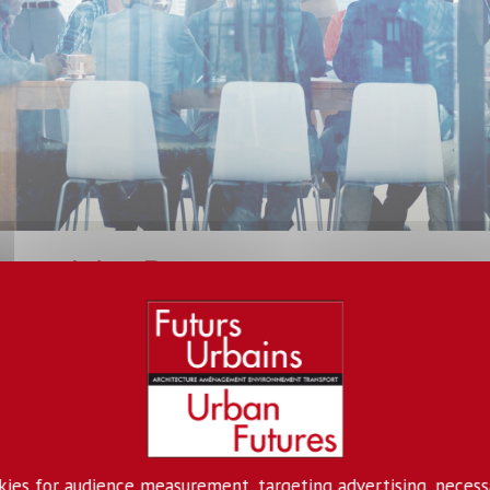
onseil des Parties
onseil des Partie est régi par l'accord de consortium pour la réalisatio
osés des représentants des établissements porteurs du LABEX et des r
se réunissent une fois par an. Cet accord de consortium a pour obj
naissances nouvelles obtenues au terme des recherches effectuée
lution/d'exploitation de propriété intellectuelle et définit le régime de pub
okies for audience measurement, targeting advertising, necess