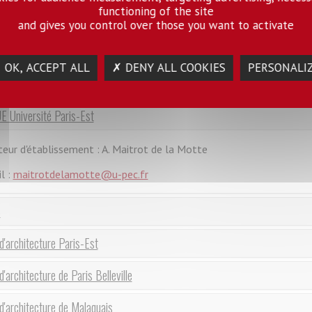
onvention attributive du 21 août 2012 n° ANR-10-LABX-84-01, ses annexes (
functioning of the site
es éventuels avenants pour les dispositions relative à la répartition d
and gives you control over those you want to activate
ernance.
 OK, ACCEPT ALL
✗ DENY ALL COOKIES
PERSONALI
mbres du Conseil des Parties
 Université Paris-Est
teur d'établissement : A. Maitrot de la Motte
l :
maitrotdelamotte@u-pec.fr
S
d'architecture Paris-Est
d'architecture de Paris Belleville
d'architecture de Malaquais