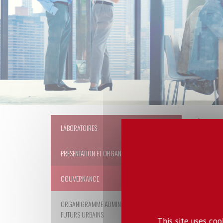
Le c
LABORATOIRES
PRÉSENTATION ET ORGANISATION
Le C
GOUVERNANCE
comp
qui 
ORGANIGRAMME ADMINISTRATIF DU LABEX
con
FUTURS URBAINS
dévo
This site uses co