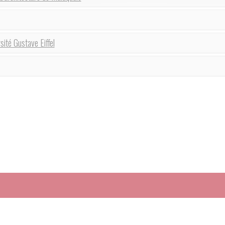
sité Gustave Eiffel
 Légales
|
Contact
|
Venir au LABEX Futurs Urbains
|
Plan du site
|
Les actual