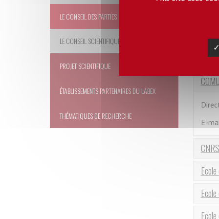
la c
et s
LE CONSEIL DES PARTIES
gouv
LE CONSEIL SCIENTIFIQUE
✓
Les me
PROJET SCIENTIFIQUE
COMUE
ÉTABLISSEMENTS PARTENAIRES DU LABEX
Direc
THÉMATIQUES DE RECHERCHE
E-mai
CNR
Ecole 
Ecole 
Ecole 