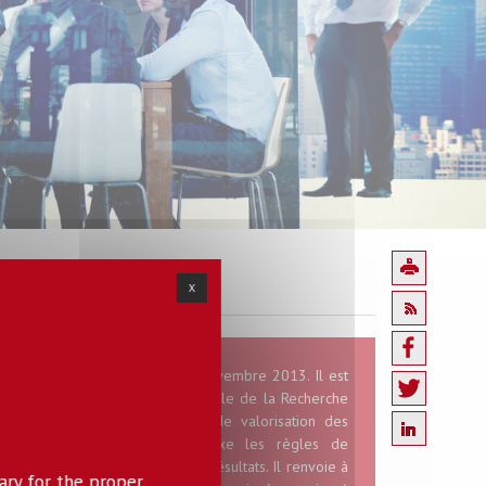
X
n du LABEX Futurs Urbains du 4 novembre 2013. Il est
eprésentants de l'Agence Nationale de la Recherche
et de préciser les modalités de valorisation des
s dans le cadre du projet, fixe les règles de
lication et de diffusion desdits résultats. Il renvoie à
ary for the proper