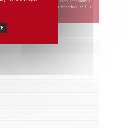
scientifique, financière et impact socio-économique)
es tâches, des moyens humains et financiers et à la
ZE