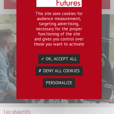
This site uses cookies for
audience measurement,
targeting advertising,
necessary for the proper
functioning of the site
and gives you control over
those you want to activate
✓ OK, ACCEPT ALL
✗ DENY ALL COOKIES
PERSONALIZE
Les objectifs