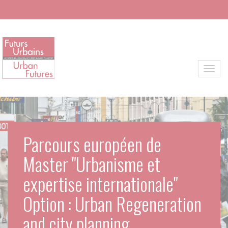
Aller au contenu principal
Toggl
Parcours européen de
Master "Urbanisme et
expertise internationale"
Option : Urban Regeneration
and city planning