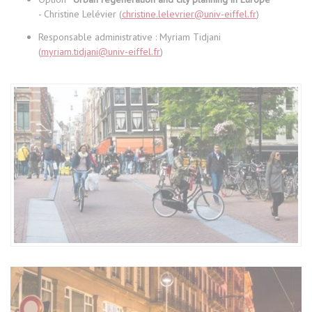
- Christine Lelévier (
christine.lelevrier@univ-eiffel.fr
)
Responsable administrative : Myriam Tidjani
(
myriam.tidjani@univ-eiffel.fr
)