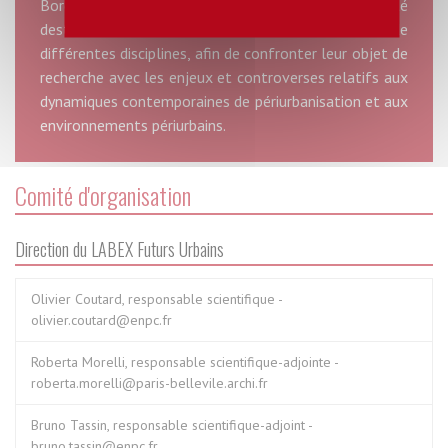
Bordeaux Aquitaine, il organise une École d’été
destinée aux doctorantes et doctorants issus de
différentes disciplines, afin de confronter leur objet de
recherche avec les enjeux et controverses relatifs aux
dynamiques contemporaines de périurbanisation et aux
environnements périurbains.
Comité d'organisation
Direction du LABEX Futurs Urbains
Olivier Coutard, responsable scientifique -
olivier.coutard@enpc.fr
Roberta Morelli, responsable scientifique-adjointe -
roberta.morelli@paris-bellevile.archi.fr
Bruno Tassin, responsable scientifique-adjoint -
bruno.tassin@enpc.fr