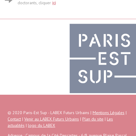
doctorants, cliquer
ici
© 2020 Paris-Est Sup - LABEX Futurs Urbains |
Mentions Légales
|
Contact
|
Venir au LABEX Futurs Urbains
|
Plan du site
|
Les
actualités
|
logo du LABEX
Adresse : Campus de la Cité Descartes - 6/8 avenue Blaise Pascal