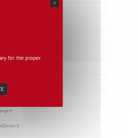
X
uy@u-pec.fr
rtioli@u-pec.fr
sneau@gmail.com
lage@univ-eiffel.fr
ary for the proper
ozdz@enpc.fr
quand@orange.fr
ZE
bert@enpc.fr
ange.fr
ral@enpc.fr