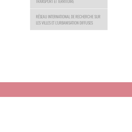
TRANSPORT ET TERRITOIRE
RÉSEAU INTERNATIONAL DE RECHERCHE SUR
LES VILLES ET L’URBANISATION DIFFUSES
© 2020 Paris-Est Sup - LABEX Futurs Urbains |
Mentions
logo du LABEX
Adresse : Campus de la Cité Descartes - 6/8 avenue Bl