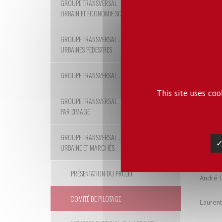
GROUPE TRANSVERSAL : MÉTABOLISME
URBAIN ET ÉCONOMIE SOBRE ET CIRCULAIRE
Julien 
Frances
GROUPE TRANSVERSAL : MOBILITÉS
URBAINES PÉDESTRES
Isabel
GROUPE TRANSVERSAL : NATURES URBAINES
Matthi
This site uses co
GROUPE TRANSVERSAL : PENSER L'URBAIN
Martin
PAR L'IMAGE
Corinn
GROUPE TRANSVERSAL : PRODUCTION
✓
URBAINE ET MARCHÉS
Ludovic
PRÉSENTATION DU PROJET
André L
COMITÉ DE PILOTAGE
Laurent