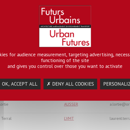
Aldhuy
LAB'URBA
julien.aldh
ca Artioli
LAB'URBA
francesca.a
le Chesneau
AUSSER
isabel.che
eu Delage
ACP
matthieu.de
okies for audience measurement, targeting advertising, necess
functioning of the site
e Drozdz
LATTS
martine.dr
and gives you control over those you want to activate
e Jaquand
AUSSER
corinne.ja
 OK, ACCEPT ALL
✗ DENY ALL COOKIES
PERSONALI
 Halbert
LATTS
ludovic.hal
ortie
AUSSER
a.lortie@or
 Terral
LVMT
laurent.ter