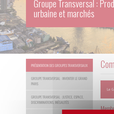
Groupe Transversal : Pro
urbaine et marchés
Comi
PRÉSENTATION DES GROUPES TRANSVERSAUX
GROUPE TRANSVERSAL : INVENTER LE GRAND
PARIS
Le G
GROUPE TRANSVERSAL : JUSTICE, ESPACE,
DISCRIMINATIONS, INÉGALITÉS
Membre