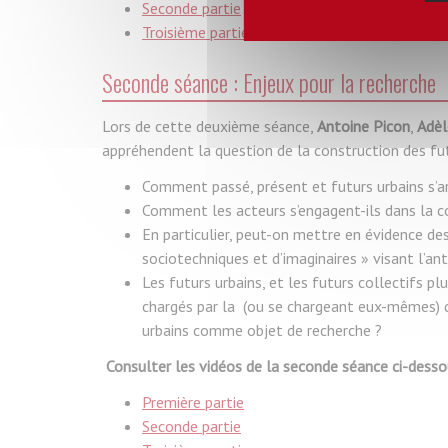
Seconde partie
Troisième partie
Seconde séance : Enjeux pour la recherche
Lors de cette deuxième séance,
Antoine Picon
,
Adèl
appréhendent la question de la construction des fut
Comment passé, présent et futurs urbains s’ar
Comment les acteurs s’engagent-ils dans la co
En particulier, peut-on mettre en évidence des
sociotechniques et d’imaginaires » visant l’ant
Les futurs urbains, et les futurs collectifs p
chargés par la (ou se chargeant eux-mêmes) de 
urbains comme objet de recherche ?
Consulter les vidéos de la seconde séance ci-desso
Première partie
Seconde partie