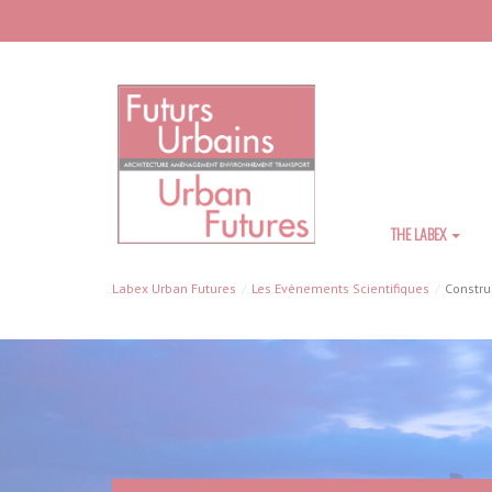
Skip to main content
THE LABEX
Labex Urban Futures
Les Evènements Scientifiques
Constru