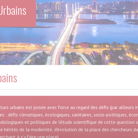
Urbains
bains
uturs urbains est posée avec force au regard des défis (par ailleur
 : défis climatiques, écologiques, sanitaires, socio-politiques, éco
ologiques et politiques de l’étude scientifique de cette question 
ue hérités de la modernité, d’évolution de la place des chercheurs da
erchant à s’y faire une place)