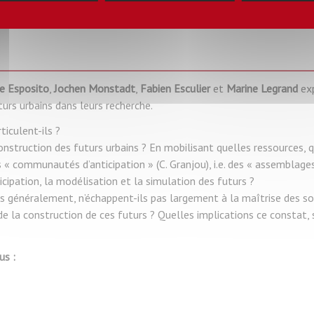
e Esposito
,
Jochen Monstadt
,
Fabien Esculier
et
Marine Legrand
exp
urs urbains dans leurs recherche.
ticulent-ils ?
nstruction des futurs urbains ? En mobilisant quelles ressources, q
 « communautés d’anticipation » (C. Granjou), i.e. des « assemblages
icipation, la modélisation et la simulation des futurs ?
lus généralement, n’échappent-ils pas largement à la maîtrise des soc
la construction de ces futurs ? Quelles implications ce constat, s’i
us :