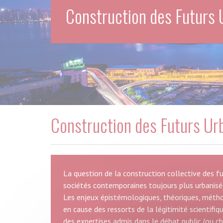
Construction des Futurs 
Construction des Futurs Ur
La question de la construction collective des f
sociétés contemporaines toujours plus urbanisées
Les enjeux épistémologiques, théoriques, méthod
en cause des ressorts de la légitimité scientifiq
des expertises admis dans le débat public (ou ch