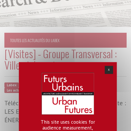
TOUTES LES ACTUALITÉS DU LABEX
[Visites] - Groupe Transversal :
Ville et énergie
X
Labex
Groupe Transversal "Ville et Énergie"
Agenda
Les actualités
Brèves
18 avril 2024
Télécharger la brochure de la sixième visite :
LES ENJEUX DE LA DÉSESCALADE
ÉNERGÉTIQUE
This site uses cookies for
audience measurement,