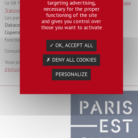
targeting advertising,
Ce 08 février 2024 s’est déroulée la sixième visite du
Groupe
necessary for the proper
Transversal « Ville et énergie »
du LabEx Futurs urbains.
functioning of the site
Les participantes et participants ont pu faire le tour du
and gives you control over
Datacenter / salle machines aux bâtiments Bienvenüe et
those you want to activate
Copernic.
Les visiteurs ont ainsi pu en comprendre le
fonctionnement de ces structures à l'échelle du campus,
✓ OK, ACCEPT ALL
Consulter la
brochure
pour en savoir plus sur cette visite.
✗ DENY ALL COOKIES
Vous pouvez également vous abonner au
bulletin
d'information
.
PERSONALIZE