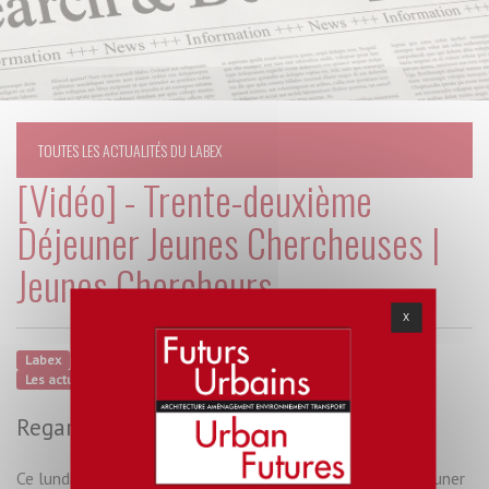
TOUTES LES ACTUALITÉS DU LABEX
[Vidéo] - Trente-deuxième
Déjeuner Jeunes Chercheuses |
Jeunes Chercheurs
X
Labex
Groupe Transversal "Ville et Numérique"
Agenda
Les actualités
Brèves
24 avril 2024
Regarder la vidéo du 32e déjeuner.
Ce lundi 22 avril 2024 s'est tenu le trente-deuxième déjeuner