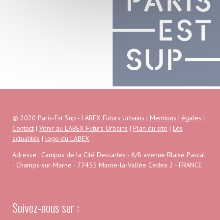
© 2020 Paris-Est Sup - LABEX Futurs Urbains |
Mentions Légales
|
Contact
|
Venir au LABEX Futurs Urbains
|
Plan du site
|
Les
actualités
|
logo du LABEX
Adresse : Campus de la Cité Descartes - 6/8 avenue Blaise Pascal
- Champs-sur-Marne - 77455 Marne-la-Vallée Cedex 2 - FRANCE
Suivez-nous sur :