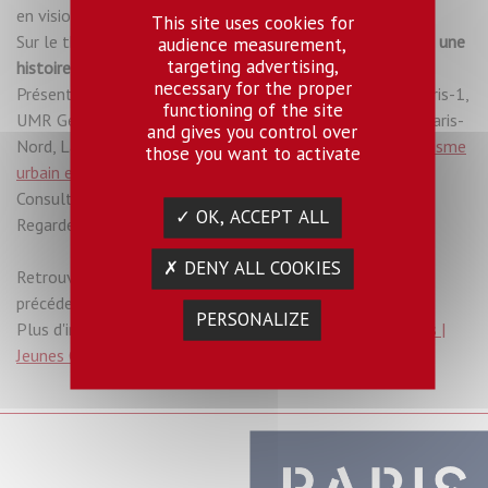
en visioconférence.
This site uses cookies for
Sur le thème :
" Rupture métabolique et fin du recyclage : une
audience measurement,
targeting advertising,
histoire des techniques d’assainissement disparues ".
necessary for the proper
Présenté par :
Etienne Dufour
, Doctorant à Université Paris-1,
functioning of the site
UMR Géographie-Cités et ATER à l’Université Sorbonne Paris-
and gives you control over
Nord, Laboratoire Pléiade,
Groupe transversal « Métabolisme
those you want to activate
urbain et économie sobre et circulaire »
Consulter le programme
ici
✓ OK, ACCEPT ALL
Regarder la
vidéo
✗ DENY ALL COOKIES
Retrouver également les vidéos de tous les déjeuners
précédents sur la
chaine YouTube
du Labex.
PERSONALIZE
Plus d'informations sur les
Déjeuners Jeunes Chercheuses |
Jeunes Chercheurs.