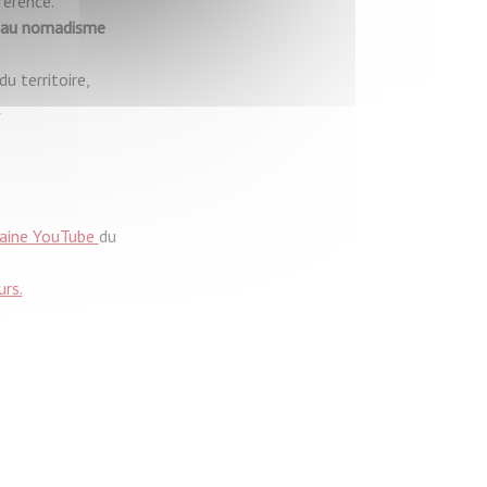
férence.
ne au nomadisme
 territoire,
»
aine YouTube
du
rs.