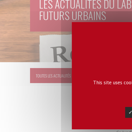
LES ACTUALITÉS DU LAB
FUTURS URBAINS
[Vid
TOUTES LES ACTUALITÉS DU LABEX
Che
This site uses co
Labex
✓
Regar