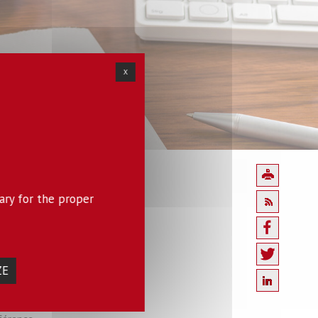
X
unes
ary for the proper
es
25 mars 2024
ZE