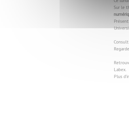
Ce lund
Sur le 
numériq
Présent
Univers
Consult
Regarde
Retrouv
Labex.
Plus d'