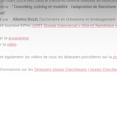
i 25 mars 2024 s'est tenu le trente-et-unième déjeuner en visiocon
thème :
" Coworking, coliving et mobilité : l’adaptation de Barcelo
ue".
é par :
Alberica Bozzi,
Doctorante en Urbanisme et Aménagement du
ité Gustave Eiffel,
LVMT
,
Groupe transversal « Ville et Numérique 
er le
programme
.
r la
vidéo
.
er également les vidéos de tous les déjeuners précédents sur la
ch
informations sur les
Déjeuners Jeunes Chercheuses | Jeunes Chercheu