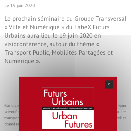
Le 19 juin 2020
Le prochain séminaire du Groupe Transversal
« Ville et Numérique » du LabeX Futurs
Urbains aura lieu le 19 juin 2020 en
visioconférence, autour du thème «
Transport Public, Mobilités Partagées et
Numérique ».
X
Kai Liao
, de la ChineseAcademy of Transport Science et en séjour
scientifique au LVMT, présentera un aperçu des recherches sur les
transports urbains en Chine et discutera l’apport des nouvelles
données pour mesurer les flux origine-destination.