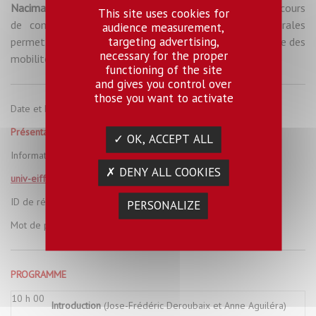
Nacima Baron,
du LVMT, montrera ce que l’analyse de discours
This site uses cookies for
de communication des élus dans les communes rurales
audience measurement,
targeting advertising,
permet de dire sur la politisation et la place du numérique des
necessary for the proper
mobilités partagées.
functioning of the site
and gives you control over
those you want to activate
Date et horaire :
Vendredi 19 Juin 2020 - 10 h 00 | 12 h 00
Présentation en visioconférence :
✓ OK, ACCEPT ALL
Informations de connexion
: Participer à la réunion Zoom
✗ DENY ALL COOKIES
univ-eiffel.zoom.us/j/87572009371
ID de réunion :
875 7200 9371
PERSONALIZE
Mot de passe :
5Kzz9F
PROGRAMME
10 h 00
Introduction
(Jose-Frédéric Deroubaix et Anne Aguiléra)